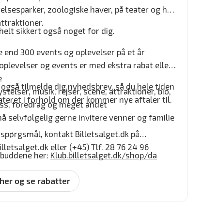
telsesparker, zoologiske haver, på teater og hos
ttraktioner.
helt sikkert også noget for dig.
 end 300 events og oplevelser på et år
 oplevelser og events er med ekstra rabat eller
e
 også tilmelde dig nyhedsbrev, så du hele tiden
stelser, musik, rejser, scene, attraktioner, bio,
ateret i forhold om der kommer nye aftaler til.
ss, foredrag og meget andet
å selvfølgelig gerne invitere venner og familie
 spørgsmål, kontakt Billetsalget.dk på
lletsalget.dk eller (+45) Tlf. 28 76 24 96
ilbuddene her:
Klub.billetsalget.dk/shop/da
 her og se rabatter