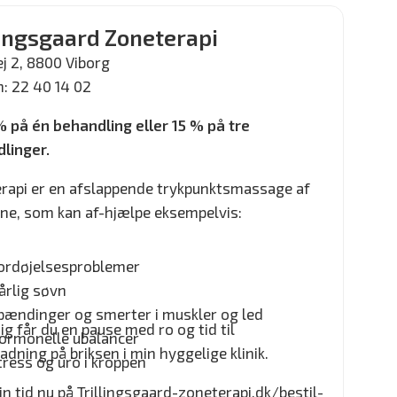
lingsgaard Zoneterapi
ej 2, 8800 Viborg
n: 22 40 14 02
% på én behandling eller 15 % på tre
linger.
rapi er en afslappende trykpunktsmassage af
ne, som kan af-hjælpe eksempelvis:
ordøjelsesproblemer
årlig søvn
pændinger og smerter i muskler og led
g får du en pause med ro og tid til
ormonelle ubalancer
adning på briksen i min hyggelige klinik.
tress og uro i kroppen
in tid nu på
Trillingsgaard-zoneterapi.dk/bestil-