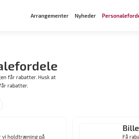
Arrangementer
Nyheder
Personaleford
alefordele
n får rabatter. Husk at
får rabatter.
Bill
r vi holdtræning på
Få rab