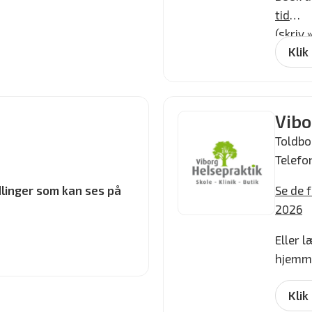
tid
(skriv
Klik
Vibo
Toldbo
Telefo
linger som kan ses på
Se de f
2026
Eller 
hjemm
Klik