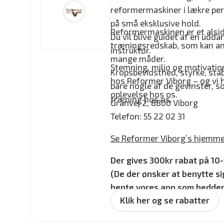
reformermaskiner i lækre pe
på små eksklusive hold.
Reformermaskinen er et alsi
Du vil blive guidet af en udd
træningsredskab, som kan an
instruktør.
mange måder.
Stemning, miljø og motivatio
Kropsbevidsthed, styrke, stab
hos Reformer Viborg – og vi h
bare nogle af de gevinster,
oplevelse hos os.
træning hos os.
Granvej 2, 8800 Viborg
Telefon: 55 22 02 31
Se Reformer Viborg’s hjemme
Der gives 300kr rabat på 10-
(
De der ønsker at benytte sig
hente vores app som hedder
Klik her og se rabatter
oprette en profil, vælge 10 t
venneaftale og bruge rabat