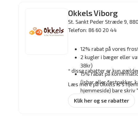
Okkels Viborg
St. Sankt Peder Stræde 9, 88
Telefon: 86 60 20 44
12% rabat på vores fro
2 kugler i bæger eller va
38kr)
* disse rabatter er kun gælde
15% rabat på konfirmatio
(isbar eller festpakker, 
Læs mere på Okkels is’s hje
hjemmeside) bare skriv 
kommentaren efter besti
Klik her og se rabatter
Okkels Viborg)