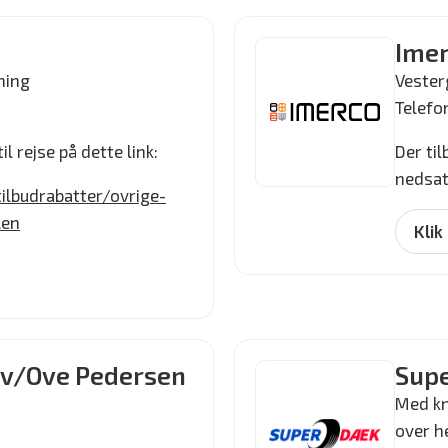
)
Imer
ning
Vester
Telefon
il rejse på dette link:
Der ti
nedsatt
ilbudrabatter/ovrige-
len
Klik
 v/Ove Pedersen
Sup
Med kn
over h