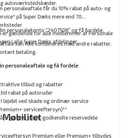
g autoværkstedskæder.
n personaleaftale får du 10% rabat på auto- og
rvice* på Super Dæks mere end 70
ærksteder
din personalekonto “2407508” og få fordele.
n er gældende for alle medlemmer af Personale
ngen i alle Super Dæks afdelinger.
aftale kan ikke kombineres med andre rabatter.
ontant betaling.
in personaleaftale og få fordele
ttraktive tilbud og rabatter
ltid rabat på autoruder
ri lejebil ved skade og ordinær service
Premium+ serviceeftersyn)**
 Mobilitet
 års garanti på OE-godkendte reservedele
rviceeftersyn Premium eller Premium+ tilbydes