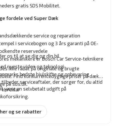
eders gratis SDS Mobilitet.
ige fordele ved Super Dæk
andsdækkende service og reparation
tempel i servicebogen og 3 års garanti på OE-
odkendte reservedele
er os til at se dig og din bil.
ores mekanikere er Bosch Car Service-teknikere
ed nyeste viden og teknologi
des ikke rabat på originale og brugte
anmarks bedste hjulskifte og opbevaring
edele. Find konkurrencedygtige priser på dæk
i tilbyder serviceaftaler, der sørger for, du altid
ge på sds.dk.
il være en selvbetalt udgift på
r køreklar
ikoforsikring.
 her og se rabatter