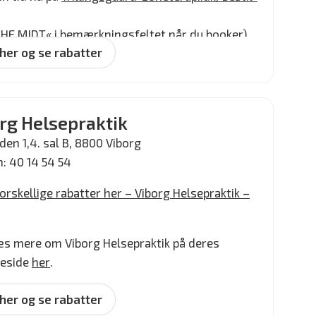
 »HE MIDT« i bemærkningsfeltet når du booker)
 her og se rabatter
rg Helsepraktik
den 1,4. sal B, 8800 Viborg
n: 40 14 54 54
orskellige rabatter her – Viborg Helsepraktik –
læs mere om Viborg Helsepraktik på deres
eside
her
.
 her og se rabatter