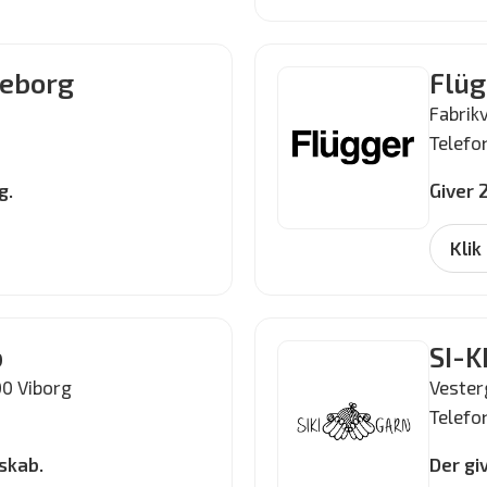
keborg
Flüg
Fabrikv
Telefon
g.
Giver 
Klik
b
SI-K
00 Viborg
Vester
Telefo
skab.
Der gi