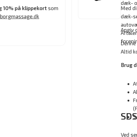
dæk- o
g 10% på klippekort
som
Med di
eborgmassage.dk
dæk-se
autov
Angiv 
Aftale
foreni
Denne 
Altid k
Brug d
A
A
F
(
SDS
3
Ved se