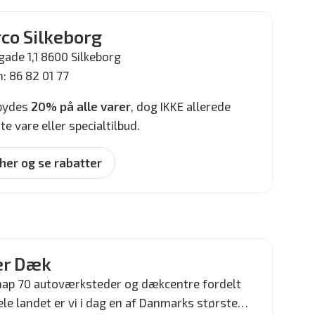
co Silkeborg
gade 1,1 8600 Silkeborg
: 86 82 01 77
lbydes
20% på alle varer
, dog IKKE allerede
e vare eller specialtilbud.
 her og se rabatter
er Dæk
ap 70 autoværksteder og dækcentre fordelt
ele landet er vi i dag en af Danmarks største