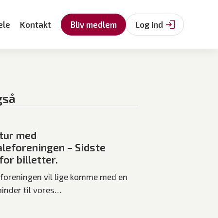
ele
Kontakt
Bliv medlem
Log ind
gså
tur med
leforeningen – Sidste
or billetter.
foreningen vil lige komme med en
minder til vores…