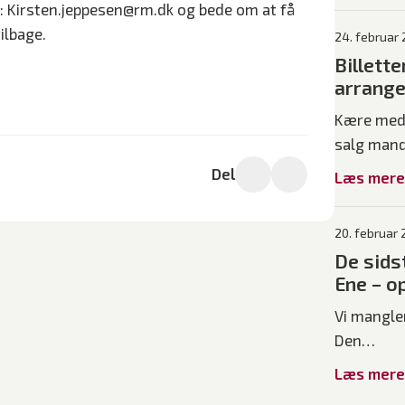
en: Kirsten.jeppesen@rm.dk og bede om at få
ilbage.
24. februar
Billette
arrange
Kære medl
salg man
Del
Læs mere
20. februar
De sidst
Ene – op
Vi mangler
Den…
Læs mere