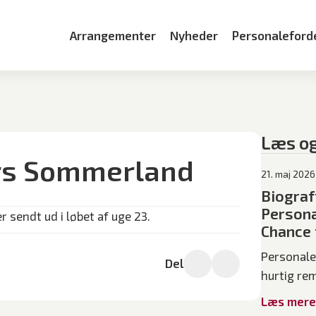
Arrangementer
Nyheder
Personaleford
Læs o
jurs Sommerland
21. maj 2026
Biograf
Persona
r sendt ud i løbet af uge 23.
Chance f
Personale
Del
hurtig re
Læs mere