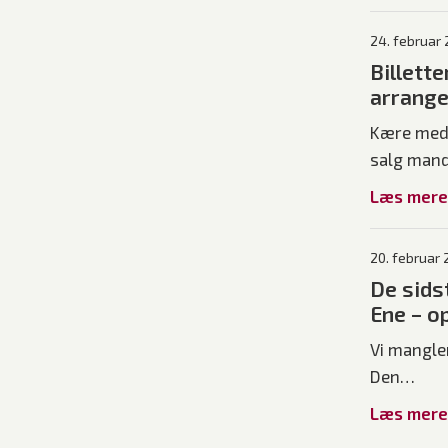
24. februar
Billette
arrange
Kære medl
salg man
Læs mere
20. februar
De sidst
Ene – op
Vi mangler
Den…
Læs mere