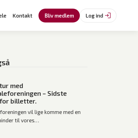
ele
Kontakt
Bliv medlem
Log ind
gså
tur med
leforeningen – Sidste
or billetter.
foreningen vil lige komme med en
minder til vores…