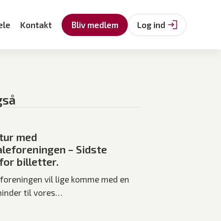
ele
Kontakt
Bliv medlem
Log ind
gså
tur med
leforeningen – Sidste
or billetter.
foreningen vil lige komme med en
minder til vores…