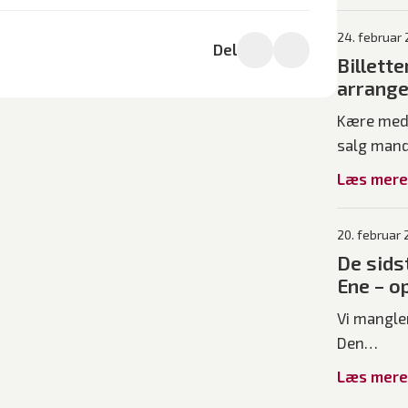
24. februar
Del
Billette
arrange
Kære medl
salg man
Læs mere
20. februar
De sidst
Ene – op
Vi mangler
Den…
Læs mere