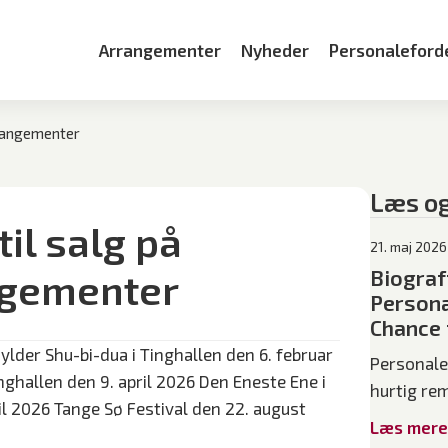
Arrangementer
Nyheder
Personaleford
arrangementer
Læs o
til salg på
21. maj 2026
ngementer
Biograf
Persona
Chance f
der Shu-bi-dua i Tinghallen den 6. februar
Personale
nghallen den 9. april 2026 Den Eneste Ene i
hurtig re
il 2026 Tange Sø Festival den 22. august
Læs mere